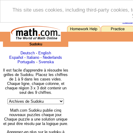
This site uses cookies, including third-party cookies, t
Home
Sudoku
Deutsch
-
English
Español
-
Italiano
-
Nederlands
Português
-
Svenska
Il est facile d'apprendre à résoudre les
grilles de Sudoku. Placez les chiffres
de 1 à 9 dans les cases vides.
Chaque ligne, chaque colonne, et
chaque région 3 x 3 doit contenir un
seul des 9 chiffres.
Math.com Sudoku publie cinq
nouveaux puzzles chaque jour.
Chaque puzzle a une solution unique
et peut être résolu par la logique pure.
Apprenez-en plus sur le sudoku à