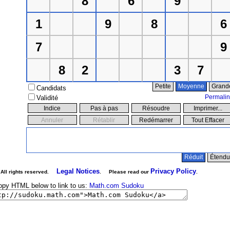
Petite
Moyenne
Grand
Candidats
Permalin
Validité
Indice
Pas à pas
Résoudre
Imprimer...
Annuler
Rétablir
Redémarrer
Tout Effacer
Réduit
Étendu
Legal Notices
Privacy Policy
 All rights reserved.
. Please read our
.
opy HTML below to link to us:
Math.com Sudoku