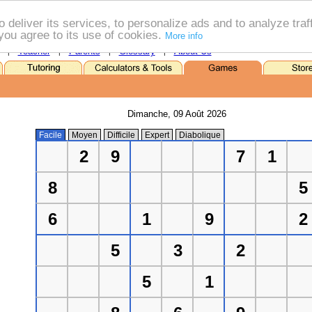
o deliver its services, to personalize ads and to analyze traff
you agree to its use of cookies.
More info
Teacher
Parents
Glossary
About Us
|
|
|
|
Dimanche, 09 Août 2026
Facile
Moyen
Difficile
Expert
Diabolique